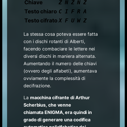
Chiave
Z N Z N Z
Testo chiaro
C I F R A
Testo cifrato
X F U W Z
La stessa cosa poteva essere fatta
con i dischi rotanti di Alberti,
facendo combaciare le lettere nei
diversi dischi in maniera alternata.
Aumentando il numero delle chiavi
(ovvero degli alfabeti), aumentava
ovviamente la complessità di
decifrazione.
La
macchina cifrante di Arthur
Scherbius, che venne
chiamata ENIGMA, era quindi in
grado di generare una codifica