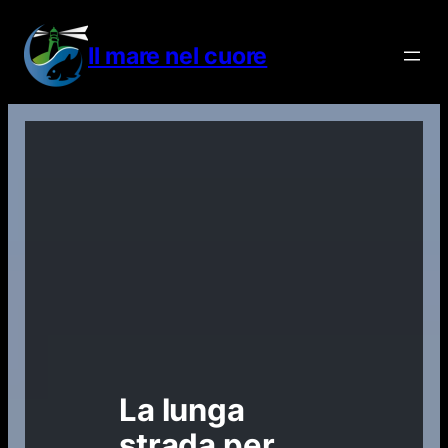
Vai
al
Il mare nel cuore
contenuto
La lunga
strada per