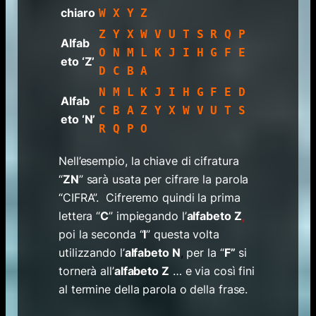
chiaro
W X Y Z
Z Y X W V U T S R Q P
Alfab
O N M L K J I H G F E
eto ‘Z’
D C B A
N M L K J I H G F E D
Alfab
C B A Z Y X W V U T S
eto ‘N’
R Q P O
Nell’esempio, la chiave di cifratura
“
ZN
”
sarà usata per cifrare la parola
“CIFRA”. Cifreremo quindi la prima
lettera “
C
” impiegando l’
alfabeto Z
,
poi la seconda
“
I
”
questa volta
utilizzando l
’
alfabeto N
,
per la
“
F
”
si
tornerà all’
alfabeto Z
… e via così fini
al termine della parola o della frase.