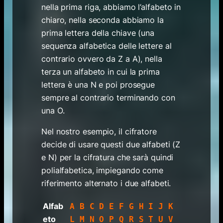
nella prima riga, abbiamo l’alfabeto in
chiaro, nella seconda abbiamo la
prima lettera della chiave (una
sequenza alfabetica delle lettere al
contrario ovvero da Z a A), nella
terza un alfabeto in cui la prima
lettera è una N e poi prosegue
sempre al contrario terminando con
una O.
Nel nostro esempio, il cifratore
decide di usare questi due alfabeti (Z
e N) per la cifratura che sarà quindi
polialfabetica, impiegando come
riferimento alternato i due alfabeti.
Alfab
A B C D E F G H I J K
eto
L M N O P Q R S T U V