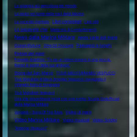
La spiaggia più pericolosa del mondo
La storia nel nome delle navi della Marina
Libri consigliati
La voce del marinaio
Link utili
Lo sapevate che
Medicina di Combattimento
News dalla Marina Militare
news varie dal mare
Ocean4future
Paesaggi e luoghi
Oltre Gli Orizzonti
Poesie del mare
Progetto didattico: “Tu sei un intero oceano in una goccia.
Rompi le pareti della tua prigione”
Storia del San Marco
TOUR MEDITERRANEO VESPUCCI
Tour Mondiale di Nave Amerigo Vespucci: inaugurato il
Villaggio Italia di Singapore
Tour Mondiale Vespucci
Una vita straordinaria inizia con una scelta: Scuola Sottufficiali
della Marina Militare
Video di mare
Vangelis – Song Of The Seas
Video Marina Militare
Video musicali
Video Soldini
“Amerigo Vespucci”