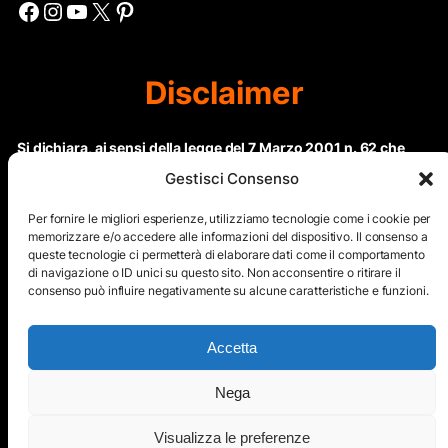
Facebook
Instagram
YouTube
X
Pinterest
Disclaimer
Si dichiara, ai sensi della legge del 7 Marzo 2001 n. 62 che
questo sito non rientra nella categoria di “Informazione
Gestisci Consenso
periodica” in quanto viene aggiornato ad intervalli non
regolari. Le immagini dei collaboratori detentori del
Per fornire le migliori esperienze, utilizziamo tecnologie come i cookie per
Copyright © sono riproducibili solo dietro specifica
memorizzare e/o accedere alle informazioni del dispositivo. Il consenso a
queste tecnologie ci permetterà di elaborare dati come il comportamento
autorizzazione. Il contenuto del sito, comprensivo di testi e
di navigazione o ID unici su questo sito. Non acconsentire o ritirare il
immagini, eccetto dove espressamente specificato, è
consenso può influire negativamente su alcune caratteristiche e funzioni.
protetto da Copyright © e non può essere riprodotto e
diffuso tramite nessun mezzo elettronico o cartaceo senza
esplicita autorizzazione scritta da parte dello staff di ”Il Mare
Accetta
nel cuore”
Nega
Copyright © All Right Reserved
Visualizza le preferenze