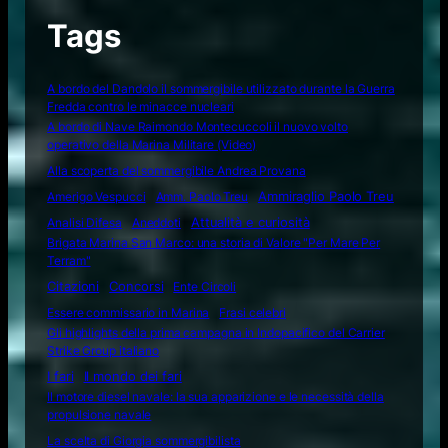
Tags
A bordo del Dandolo il sommergibile utilizzato durante la Guerra
Fredda contro le minacce nucleari
A bordo di Nave Raimondo Montecuccoli il nuovo volto
operativo della Marina Militare (Video)
Alla scoperta del sommergibile Andrea Provana
Amerigo Vespucci
Amm. Paolo Treu
Ammiraglio Paolo Treu
Attualità e curiosità
Analisi Difesa
Aneddoti
Brigata Marina San Marco: una storia di Valore "Per Mare Per
Terram"
Citazioni
Concorsi
Ente Circoli
Essere commissario in Marina
Frasi celebri
Gli highlights della prima campagna in Indopacifico del Carrier
Strike Group italiano
I fari
Il mondo dei fari
Il motore diesel navale: la sua apparizione e le necessità della
propulsione navale
La scelta di Giorgia sommergibilista