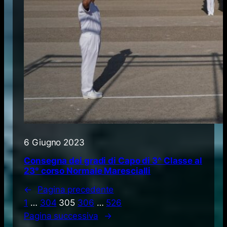
6 Giugno 2023
Consegna dei gradi di Capo di 3^ Classe al
23° corso Normale Marescialli
←
Pagina precedente
1
…
304
305
306
…
526
Pagina successiva
→