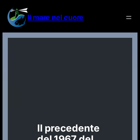
Vai
al
Il mare nel cuore
contenuto
Il precedente
del 1967 del