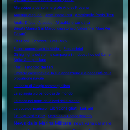
Alla scoperta del sommergibile Andrea Provana
Amerigo Vespucci
Amm. Paolo Treu
Ammiraglio Paolo Treu
Attualità e curiosità
Analisi Difesa
Aneddoti
Brigata Marina San Marco: una storia di Valore "Per Mare Per
Terram"
Citazioni
Concorsi
Ente Circoli
Essere commissario in Marina
Frasi celebri
Gli highlights della prima campagna in Indopacifico del Carrier
Strike Group italiano
I fari
Il mondo dei fari
Il motore diesel navale: la sua apparizione e le necessità della
propulsione navale
La scelta di Giorgia sommergibilista
La spiaggia più pericolosa del mondo
La storia nel nome delle navi della Marina
Libri consigliati
La voce del marinaio
Link utili
Lo sapevate che
Medicina di Combattimento
News dalla Marina Militare
news varie dal mare