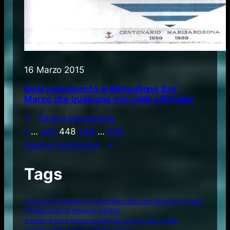
16 Marzo 2015
Quel monumento al Battaglione San
Marco che qualcuno non volle a Brindisi
←
Pagina precedente
1
…
447
448
449
…
526
Pagina successiva
→
Tags
A bordo del Dandolo il sommergibile utilizzato durante la Guerra
Fredda contro le minacce nucleari
A bordo di Nave Raimondo Montecuccoli il nuovo volto
operativo della Marina Militare (Video)