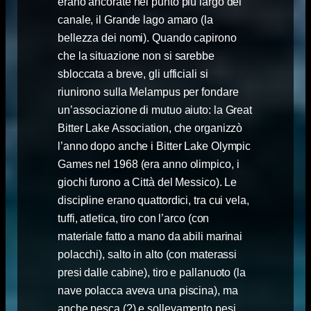
erano ancorate nel punto più largo del
canale, il Grande lago amaro (la
bellezza dei nomi). Quando capirono
che la situazione non si sarebbe
sbloccata a breve, gli ufficiali si
riunirono sulla Melampus per fondare
un’associazione di mutuo aiuto: la Great
Bitter Lake Association, che organizzò
l’anno dopo anche i Bitter Lake Olympic
Games nel 1968 (era anno olimpico, i
giochi furono a Città del Messico). Le
discipline erano quattordici, tra cui vela,
tuffi, atletica, tiro con l’arco (con
materiale fatto a mano da abili marinai
polacchi), salto in alto (con materassi
presi dalle cabine), tiro e pallanuoto (la
nave polacca aveva una piscina), ma
anche pesca (?) e sollevamento pesi.