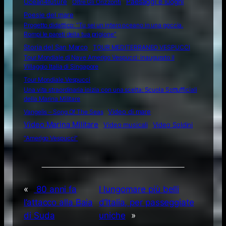
Ocean4future
Paesaggi e luoghi
Oltre Gli Orizzonti
Poesie del mare
Progetto didattico: “Tu sei un intero oceano in una goccia.
Rompi le pareti della tua prigione”
Storia del San Marco
TOUR MEDITERRANEO VESPUCCI
Tour Mondiale di Nave Amerigo Vespucci: inaugurato il
Villaggio Italia di Singapore
Tour Mondiale Vespucci
Una vita straordinaria inizia con una scelta: Scuola Sottufficiali
della Marina Militare
Video di mare
Vangelis – Song Of The Seas
Video Marina Militare
Video musicali
Video Soldini
“Amerigo Vespucci”
«
80 anni fa
I lungomare più belli
l’attacco alla Baia
d’Italia, per passeggiate
di Suda
uniche
»