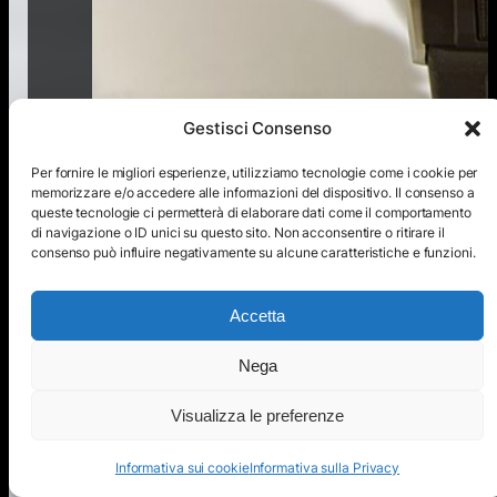
Gestisci Consenso
Orologio digitale, in basso a destra viene
Per fornire le migliori esperienze, utilizziamo tecnologie come i cookie per
indicata la pressione atmosferica (1009 bar)
memorizzare e/o accedere alle informazioni del dispositivo. Il consenso a
– Autore foto VSchagow
2019120310 Casio
queste tecnologie ci permetterà di elaborare dati come il comportamento
di navigazione o ID unici su questo sito. Non acconsentire o ritirare il
ProTrek PRW 60Y-1AER barometer 2019.jpg
consenso può influire negativamente su alcune caratteristiche e funzioni.
– Wikimedia Commons
A cosa servono i barometri in
Accetta
campo nautico?
Nega
Sin dai tempi antichi, la possibilità di
fare una previsione meteorologica
Visualizza le preferenze
accurata è stato sempre un fattore
importante per i naviganti. Poter
Informativa sui cookie
Informativa sulla Privacy
prevedere l’arrivo di una linea