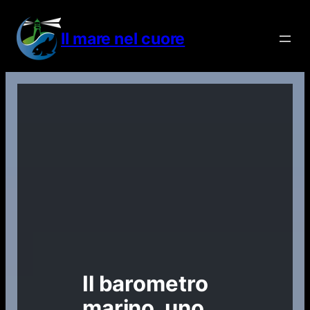
Vai
al
Il mare nel cuore
contenuto
Il barometro
marino, uno