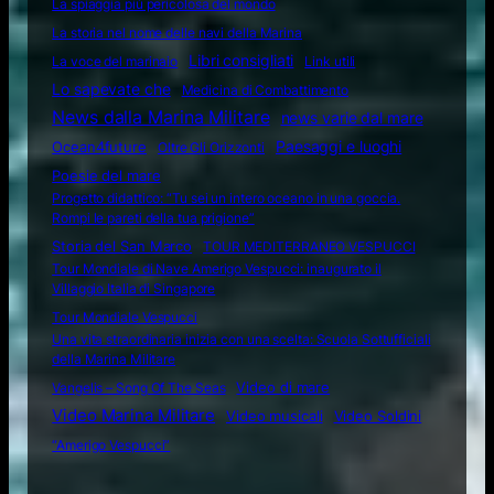
La spiaggia più pericolosa del mondo
La storia nel nome delle navi della Marina
Libri consigliati
La voce del marinaio
Link utili
Lo sapevate che
Medicina di Combattimento
News dalla Marina Militare
news varie dal mare
Ocean4future
Paesaggi e luoghi
Oltre Gli Orizzonti
Poesie del mare
Progetto didattico: “Tu sei un intero oceano in una goccia.
Rompi le pareti della tua prigione”
Storia del San Marco
TOUR MEDITERRANEO VESPUCCI
Tour Mondiale di Nave Amerigo Vespucci: inaugurato il
Villaggio Italia di Singapore
Tour Mondiale Vespucci
Una vita straordinaria inizia con una scelta: Scuola Sottufficiali
della Marina Militare
Video di mare
Vangelis – Song Of The Seas
Video Marina Militare
Video musicali
Video Soldini
“Amerigo Vespucci”