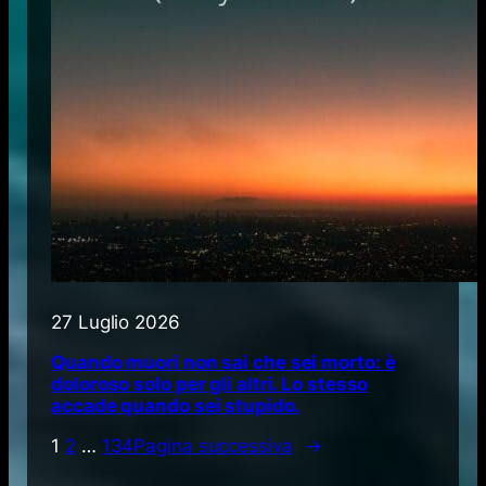
27 Luglio 2026
Quando muori non sai che sei morto: è
doloroso solo per gli altri. Lo stesso
accade quando sei stupido.
1
2
…
134
Pagina successiva
→