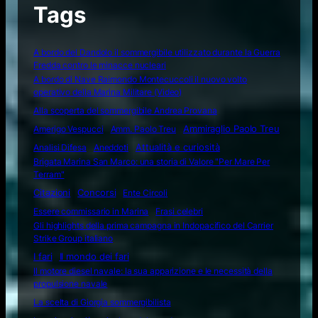
Tags
A bordo del Dandolo il sommergibile utilizzato durante la Guerra
Fredda contro le minacce nucleari
A bordo di Nave Raimondo Montecuccoli il nuovo volto
operativo della Marina Militare (Video)
Alla scoperta del sommergibile Andrea Provana
Amerigo Vespucci
Amm. Paolo Treu
Ammiraglio Paolo Treu
Attualità e curiosità
Analisi Difesa
Aneddoti
Brigata Marina San Marco: una storia di Valore "Per Mare Per
Terram"
Citazioni
Concorsi
Ente Circoli
Essere commissario in Marina
Frasi celebri
Gli highlights della prima campagna in Indopacifico del Carrier
Strike Group italiano
I fari
Il mondo dei fari
Il motore diesel navale: la sua apparizione e le necessità della
propulsione navale
La scelta di Giorgia sommergibilista