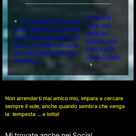
Portami al
«
Ma la verità è che senza
mare, una
te non sto bene. È come se
pizza nel
mi mancasse una parte. La
cartone, due
parte più grande. La parte
birre, il sole
più bella. Quella che avrai
che scompare
sempre tu.
»
Non arrenderti mai amico mio, impara a cercare
sempre il sole, anche quando sembra che venga
la tempesta … e lotta!
Mi trovate anche nei Social