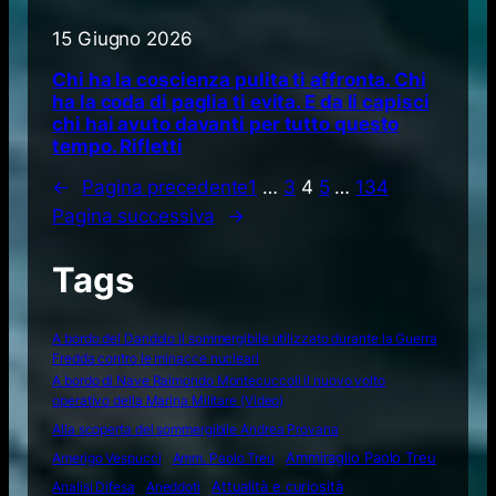
15 Giugno 2026
Chi ha la coscienza pulita ti affronta. Chi
ha la coda di paglia ti evita. E da li capisci
chi hai avuto davanti per tutto questo
tempo. Rifletti
←
Pagina precedente
1
…
3
4
5
…
134
Pagina successiva
→
Tags
A bordo del Dandolo il sommergibile utilizzato durante la Guerra
Fredda contro le minacce nucleari
A bordo di Nave Raimondo Montecuccoli il nuovo volto
operativo della Marina Militare (Video)
Alla scoperta del sommergibile Andrea Provana
Amerigo Vespucci
Amm. Paolo Treu
Ammiraglio Paolo Treu
Attualità e curiosità
Analisi Difesa
Aneddoti