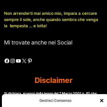
Non arrenderti mai amico mio, impara a cercare
sempre il sole, anche quando sembra che venga
la tempesta … e lotta!
Mi trovate anche nei Social
Facebook
Instagram
YouTube
X
Pinterest
Disclaimer
Si dichiara, ai sensi della legge del 7 Marzo 2001 n. 62 che
questo sito non rientra nella categoria di “Informazione
Gestisci Consenso
periodica” in quanto viene aggiornato ad intervalli non