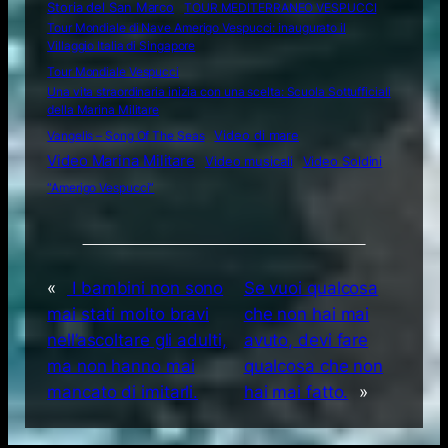
Storia del San Marco
TOUR MEDITERRANEO VESPUCCI
Tour Mondiale di Nave Amerigo Vespucci: inaugurato il
Villaggio Italia di Singapore
Tour Mondiale Vespucci
Una vita straordinaria inizia con una scelta: Scuola Sottufficiali
della Marina Militare
Video di mare
Vangelis – Song Of The Seas
Video Marina Militare
Video musicali
Video Soldini
“Amerigo Vespucci”
«
I bambini non sono
Se vuoi qualcosa
mai stati molto bravi
che non hai mai
nell’ascoltare gli adulti,
avuto, devi fare
ma non hanno mai
qualcosa che non
mancato di imitarli.
hai mai fatto.
»