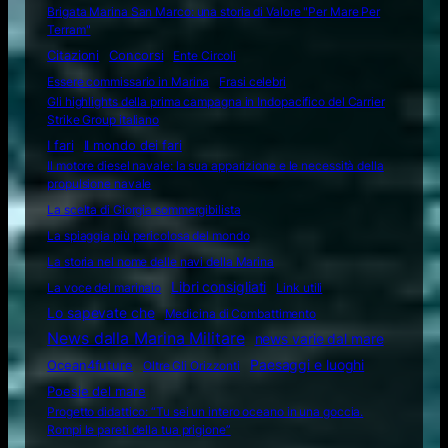
Brigata Marina San Marco: una storia di Valore "Per Mare Per
Terram"
Citazioni
Concorsi
Ente Circoli
Essere commissario in Marina
Frasi celebri
Gli highlights della prima campagna in Indopacifico del Carrier
Strike Group italiano
I fari
Il mondo dei fari
Il motore diesel navale: la sua apparizione e le necessità della
propulsione navale
La scelta di Giorgia sommergibilista
La spiaggia più pericolosa del mondo
La storia nel nome delle navi della Marina
Libri consigliati
La voce del marinaio
Link utili
Lo sapevate che
Medicina di Combattimento
News dalla Marina Militare
news varie dal mare
Ocean4future
Paesaggi e luoghi
Oltre Gli Orizzonti
Poesie del mare
Progetto didattico: “Tu sei un intero oceano in una goccia.
Rompi le pareti della tua prigione”