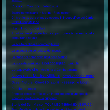
Citazioni
Concorsi
Ente Circoli
Essere commissario in Marina
Frasi celebri
Gli highlights della prima campagna in Indopacifico del Carrier
Strike Group italiano
I fari
Il mondo dei fari
Il motore diesel navale: la sua apparizione e le necessità della
propulsione navale
La scelta di Giorgia sommergibilista
La spiaggia più pericolosa del mondo
La storia nel nome delle navi della Marina
Libri consigliati
La voce del marinaio
Link utili
Lo sapevate che
Medicina di Combattimento
News dalla Marina Militare
news varie dal mare
Ocean4future
Paesaggi e luoghi
Oltre Gli Orizzonti
Poesie del mare
Progetto didattico: “Tu sei un intero oceano in una goccia.
Rompi le pareti della tua prigione”
Storia del San Marco
TOUR MEDITERRANEO VESPUCCI
Tour Mondiale di Nave Amerigo Vespucci: inaugurato il