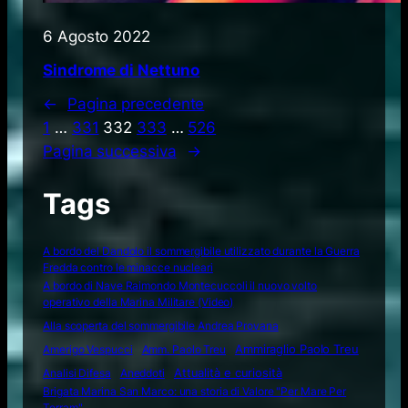
6 Agosto 2022
Sindrome di Nettuno
←
Pagina precedente
1
…
331
332
333
…
526
Pagina successiva
→
Tags
A bordo del Dandolo il sommergibile utilizzato durante la Guerra
Fredda contro le minacce nucleari
A bordo di Nave Raimondo Montecuccoli il nuovo volto
operativo della Marina Militare (Video)
Alla scoperta del sommergibile Andrea Provana
Amerigo Vespucci
Amm. Paolo Treu
Ammiraglio Paolo Treu
Attualità e curiosità
Analisi Difesa
Aneddoti
Brigata Marina San Marco: una storia di Valore "Per Mare Per
Terram"