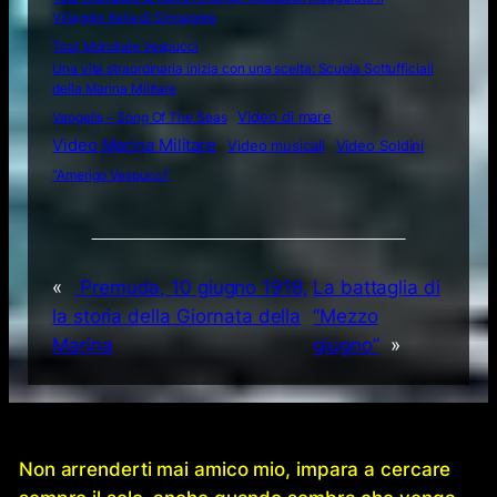
Villaggio Italia di Singapore
Tour Mondiale Vespucci
Una vita straordinaria inizia con una scelta: Scuola Sottufficiali
della Marina Militare
Video di mare
Vangelis – Song Of The Seas
Video Marina Militare
Video musicali
Video Soldini
“Amerigo Vespucci”
«
Premuda, 10 giugno 1918,
La battaglia di
la storia della Giornata della
“Mezzo
Marina
giugno”
»
Non arrenderti mai amico mio, impara a cercare