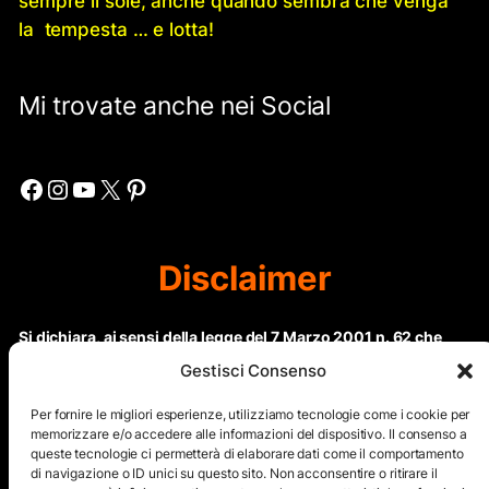
sempre il sole, anche quando sembra che venga
la tempesta … e lotta!
Mi trovate anche nei Social
Facebook
Instagram
YouTube
X
Pinterest
Disclaimer
Si dichiara, ai sensi della legge del 7 Marzo 2001 n. 62 che
questo sito non rientra nella categoria di “Informazione
Gestisci Consenso
periodica” in quanto viene aggiornato ad intervalli non
regolari. Le immagini dei collaboratori detentori del
Per fornire le migliori esperienze, utilizziamo tecnologie come i cookie per
Copyright © sono riproducibili solo dietro specifica
memorizzare e/o accedere alle informazioni del dispositivo. Il consenso a
queste tecnologie ci permetterà di elaborare dati come il comportamento
autorizzazione. Il contenuto del sito, comprensivo di testi e
di navigazione o ID unici su questo sito. Non acconsentire o ritirare il
immagini, eccetto dove espressamente specificato, è