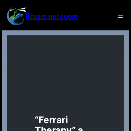
Vai
al
Il mare nel cuore
contenuto
“Ferrari
Therapy” a