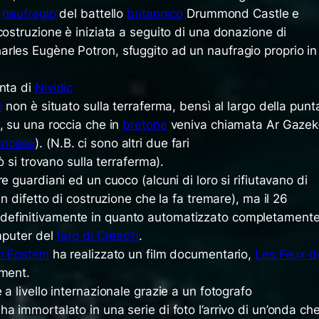
l
naufragio
del battello
britannico
Drummond Castle
e
costruzione è iniziata a seguito di una donazione di
rles Eugène Potron, sfuggito ad un naufragio proprio in
unta di
Nividic
n
non è situato sulla terraferma, bensì al largo della punt
, su una roccia che in
bretone
veniva chiamata
Ar Gazek
ancese
). (N.B. ci sono altri due fari
 si trovano sulla terraferma).
e guardiani ed un cuoco (alcuni di loro si rifiutavano di
un difetto di costruzione che la fa tremare), ma il 26
efinitivamente in quanto automatizzato completament
omputer del
faro di Créac’h
.
n Epstein
ha realizzato un film documentario,
Les Feux d
ument.
a livello internazionale grazie a un fotografo
 ha immortalato in una serie di foto l’arrivo di un’onda ch