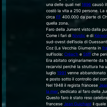
una delle quali nel
1896
causò i
costò la vita a 250 persone. La 
circa
FF
400.000 da parte di Cha
quella zona.
Faro della Jument visto dalla p
Come i fari di
Nividic
e di
Kéreo
sud-ovest dell’isola di Ouessant
Coz
(La Vecchia Giumenta in
fr
sull’isola:
Créac’h
e
Stiff
che però
Era abitato originariamente da tr
recarvisi perché la struttura ha 
luglio
1991
venne abbandonato d
e posto sotto il controllo del c
Nel 1948 il regista francese
Jea
la mer
, dedicato al faro della J
Questo faro è stato reso celebre 
francese
Jean Guichard
il quale