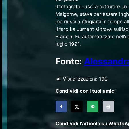
Il fotografo riuscì a catturare u
Malgorne, stava per essere inghi
ma riuscì a rifugiarsi in tempo all
Il faro La Jument si trova sull’i
Francia. Fu automatizzato nell’es
luglio 1991.
Fonte:
Alessandr
Visualizzazioni:
199
Condividi con i tuoi amici
Condividi l’articolo su Whats