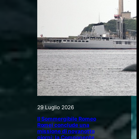
29 Luglio 2026
Il Sommergibile Romeo
Romei conclude una
missione di novanotto
giorni: la Componente