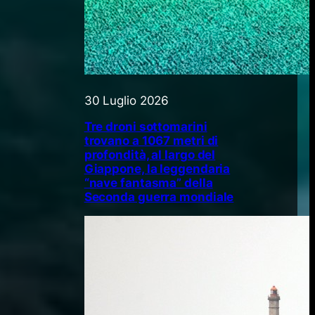
30 Luglio 2026
Tre droni sottomarini
trovano a 1067 metri di
profondità, al largo del
Giappone, la leggendaria
“nave fantasma” della
Seconda guerra mondiale