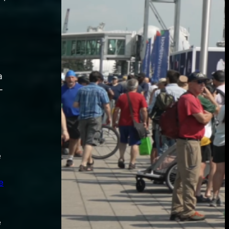
a
-
e
e
e