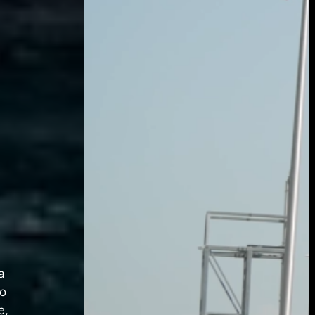
a
no
e,