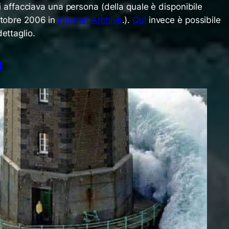
 si affacciava una persona (della quale è disponibile
ttobre 2006 in
Internet Archive
.).
Qui
invece è possibile
ettaglio.
a