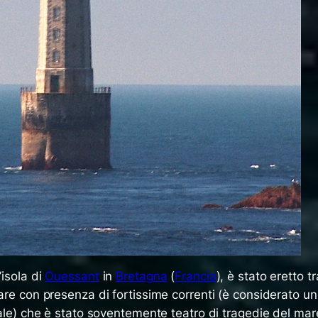
l’isola di
Ouessant
in
Bretagna
(
Francia
), è stato eretto tr
are con presenza di fortissime correnti (è considerato u
orale) che è stato soventemente teatro di tragedie del mar