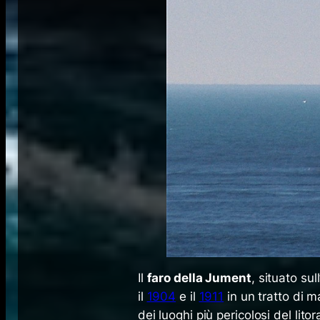
Il
faro della Jument
, situato sul
il
1904
e il
1911
in un tratto di m
dei luoghi più pericolosi del lit