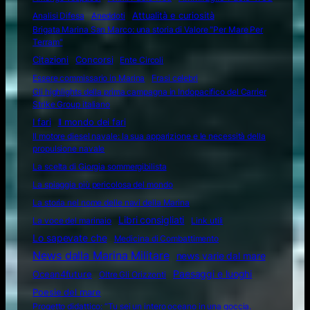
Attualità e curiosità
Analisi Difesa
Aneddoti
Brigata Marina San Marco: una storia di Valore "Per Mare Per
Terram"
Citazioni
Concorsi
Ente Circoli
Essere commissario in Marina
Frasi celebri
Gli highlights della prima campagna in Indopacifico del Carrier
Strike Group italiano
I fari
Il mondo dei fari
Il motore diesel navale: la sua apparizione e le necessità della
propulsione navale
La scelta di Giorgia sommergibilista
La spiaggia più pericolosa del mondo
La storia nel nome delle navi della Marina
Libri consigliati
La voce del marinaio
Link utili
Lo sapevate che
Medicina di Combattimento
News dalla Marina Militare
news varie dal mare
Ocean4future
Paesaggi e luoghi
Oltre Gli Orizzonti
Poesie del mare
Progetto didattico: “Tu sei un intero oceano in una goccia.