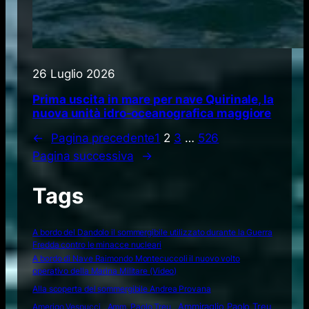
26 Luglio 2026
Prima uscita in mare per nave Quirinale, la
nuova unità idro-oceanografica maggiore
←
Pagina precedente
1
2
3
…
526
Pagina successiva
→
Tags
A bordo del Dandolo il sommergibile utilizzato durante la Guerra
Fredda contro le minacce nucleari
A bordo di Nave Raimondo Montecuccoli il nuovo volto
operativo della Marina Militare (Video)
Alla scoperta del sommergibile Andrea Provana
Amerigo Vespucci
Amm. Paolo Treu
Ammiraglio Paolo Treu