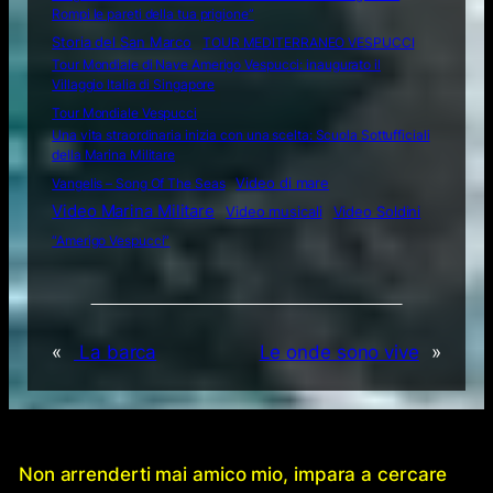
Rompi le pareti della tua prigione”
Storia del San Marco
TOUR MEDITERRANEO VESPUCCI
Tour Mondiale di Nave Amerigo Vespucci: inaugurato il
Villaggio Italia di Singapore
Tour Mondiale Vespucci
Una vita straordinaria inizia con una scelta: Scuola Sottufficiali
della Marina Militare
Video di mare
Vangelis – Song Of The Seas
Video Marina Militare
Video musicali
Video Soldini
“Amerigo Vespucci”
«
La barca
Le onde sono vive
»
Non arrenderti mai amico mio, impara a cercare