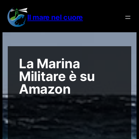
Vai
al
Il mare nel cuore
contenuto
La Marina
Militare è su
Amazon