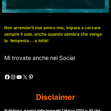
Non arrenderti mai amico mio, impara a cercare
sempre il sole, anche quando sembra che venga
la tempesta … e lotta!
Mi trovate anche nei Social
Facebook
Instagram
YouTube
X
Pinterest
Disclaimer
Si dichiara, ai sensi della legge del 7 Marzo 2001 n. 62 che