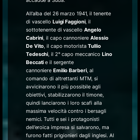
All’alba del 26 marzo 1941, il tenente
di vascello
Luigi Faggioni
, il
sottotenente di vascello
Angelo
Cabrini
, il capo cannoniere
Alessio
De Vito
, il capo motorista
Tullio
Tedeschi
, il 2° capo meccanico
Lino
Beccati
e il sergente
cannoniere
Emilio Barberi
, al
comando di altrettanti MTM, si
avvicinarono il più possibile agli
obiettivi, stabilizzarono il timone,
quindi lanciarono i loro scafi alla
massima velocità contro i bersagli
nemici. Tutti e sei i protagonisti
dell’eroica impresa si salvarono, ma
furono fatti prigionieri dagli inglesi. Al