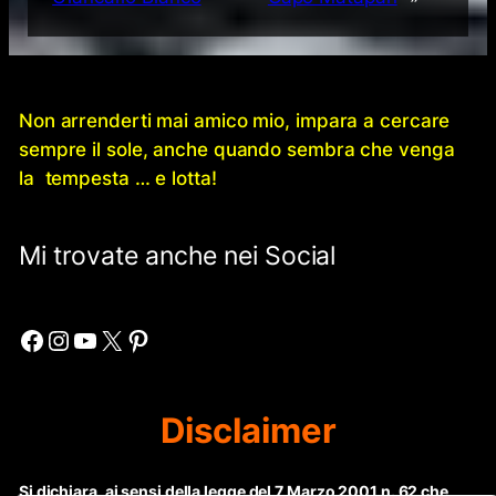
Non arrenderti mai amico mio, impara a cercare
sempre il sole, anche quando sembra che venga
la tempesta … e lotta!
Mi trovate anche nei Social
Facebook
Instagram
YouTube
X
Pinterest
Disclaimer
Si dichiara, ai sensi della legge del 7 Marzo 2001 n. 62 che