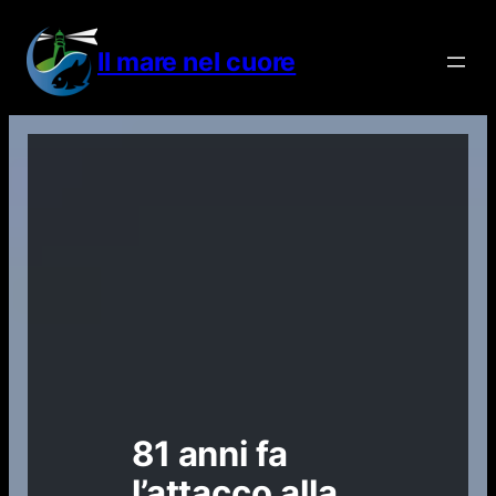
Vai
al
Il mare nel cuore
contenuto
81 anni fa
l’attacco alla