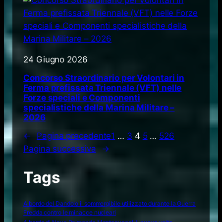
24 Giugno 2026
Concorso Straordinario per Volontari in
Ferma prefissata Triennale (VFT) nelle
Forze speciali e Componenti
specialistiche della Marina Militare –
2026
←
Pagina precedente
1
…
3
4
5
…
526
Pagina successiva
→
Tags
A bordo del Dandolo il sommergibile utilizzato durante la Guerra
Fredda contro le minacce nucleari