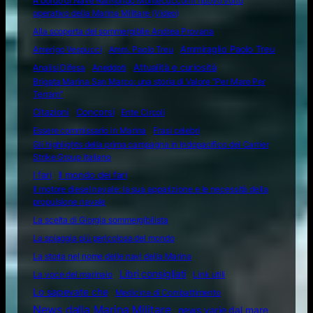
A bordo di Nave Raimondo Montecuccoli il nuovo volto
operativo della Marina Militare (Video)
Alla scoperta del sommergibile Andrea Provana
Amerigo Vespucci
Amm. Paolo Treu
Ammiraglio Paolo Treu
Attualità e curiosità
Analisi Difesa
Aneddoti
Brigata Marina San Marco: una storia di Valore "Per Mare Per
Terram"
Citazioni
Concorsi
Ente Circoli
Essere commissario in Marina
Frasi celebri
Gli highlights della prima campagna in Indopacifico del Carrier
Strike Group italiano
I fari
Il mondo dei fari
Il motore diesel navale: la sua apparizione e le necessità della
propulsione navale
La scelta di Giorgia sommergibilista
La spiaggia più pericolosa del mondo
La storia nel nome delle navi della Marina
Libri consigliati
La voce del marinaio
Link utili
Lo sapevate che
Medicina di Combattimento
News dalla Marina Militare
news varie dal mare