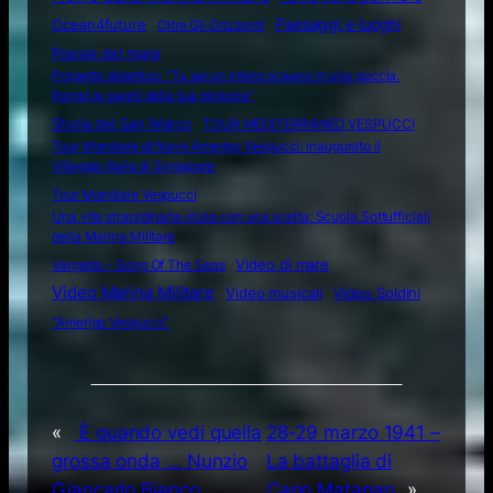
Ocean4future
Paesaggi e luoghi
Oltre Gli Orizzonti
Poesie del mare
Progetto didattico: “Tu sei un intero oceano in una goccia.
Rompi le pareti della tua prigione”
Storia del San Marco
TOUR MEDITERRANEO VESPUCCI
Tour Mondiale di Nave Amerigo Vespucci: inaugurato il
Villaggio Italia di Singapore
Tour Mondiale Vespucci
Una vita straordinaria inizia con una scelta: Scuola Sottufficiali
della Marina Militare
Video di mare
Vangelis – Song Of The Seas
Video Marina Militare
Video musicali
Video Soldini
“Amerigo Vespucci”
«
È quando vedi quella
28-29 marzo 1941 –
grossa onda … Nunzio
La battaglia di
Giancarlo Bianco
Capo Matapan
»