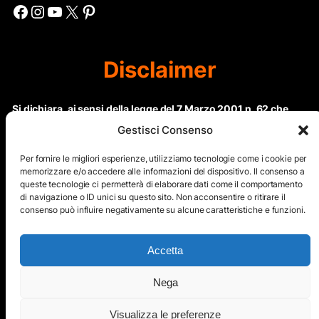
Facebook
Instagram
YouTube
X
Pinterest
Disclaimer
Si dichiara, ai sensi della legge del 7 Marzo 2001 n. 62 che
questo sito non rientra nella categoria di “Informazione
Gestisci Consenso
periodica” in quanto viene aggiornato ad intervalli non
regolari. Le immagini dei collaboratori detentori del
Per fornire le migliori esperienze, utilizziamo tecnologie come i cookie per
Copyright © sono riproducibili solo dietro specifica
memorizzare e/o accedere alle informazioni del dispositivo. Il consenso a
queste tecnologie ci permetterà di elaborare dati come il comportamento
autorizzazione. Il contenuto del sito, comprensivo di testi e
di navigazione o ID unici su questo sito. Non acconsentire o ritirare il
immagini, eccetto dove espressamente specificato, è
consenso può influire negativamente su alcune caratteristiche e funzioni.
protetto da Copyright © e non può essere riprodotto e
diffuso tramite nessun mezzo elettronico o cartaceo senza
esplicita autorizzazione scritta da parte dello staff di ”Il Mare
Accetta
nel cuore”
Nega
Copyright © All Right Reserved
Visualizza le preferenze