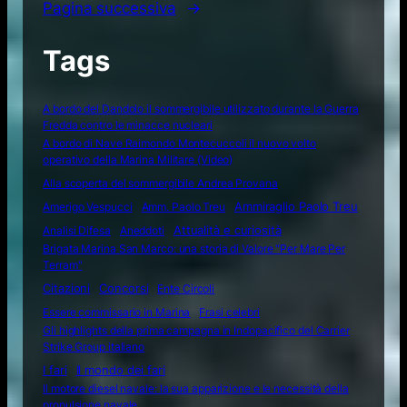
Pagina successiva
→
Tags
A bordo del Dandolo il sommergibile utilizzato durante la Guerra
Fredda contro le minacce nucleari
A bordo di Nave Raimondo Montecuccoli il nuovo volto
operativo della Marina Militare (Video)
Alla scoperta del sommergibile Andrea Provana
Amerigo Vespucci
Amm. Paolo Treu
Ammiraglio Paolo Treu
Attualità e curiosità
Analisi Difesa
Aneddoti
Brigata Marina San Marco: una storia di Valore "Per Mare Per
Terram"
Citazioni
Concorsi
Ente Circoli
Essere commissario in Marina
Frasi celebri
Gli highlights della prima campagna in Indopacifico del Carrier
Strike Group italiano
I fari
Il mondo dei fari
Il motore diesel navale: la sua apparizione e le necessità della
propulsione navale