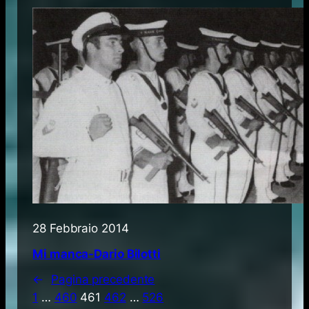
28 Febbraio 2014
Mi manca-Dario Bilotti
←
Pagina precedente
1
…
460
461
462
…
526