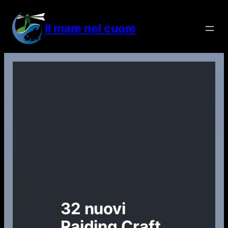
Vai
al
Il mare nel cuore
contenuto
32 nuovi
Raiding Craft