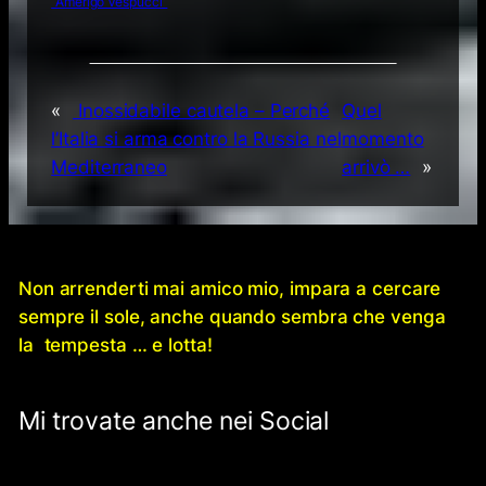
“Amerigo Vespucci”
«
Inossidabile cautela – Perché
Quel
l’Italia si arma contro la Russia nel
momento
Mediterraneo
arrivò …
»
Non arrenderti mai amico mio, impara a cercare
sempre il sole, anche quando sembra che venga
la tempesta … e lotta!
Mi trovate anche nei Social