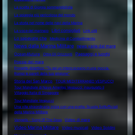
La scelta di Giorgia sommergibilista
La spiaggia più pericolosa del mondo
La storia nel nome delle navi della Marina
Libri consigliati
La voce del marinaio
Link utili
Lo sapevate che
Medicina di Combattimento
News dalla Marina Militare
news varie dal mare
Ocean4future
Paesaggi e luoghi
Oltre Gli Orizzonti
Poesie del mare
Progetto didattico: “Tu sei un intero oceano in una goccia.
Rompi le pareti della tua prigione”
Storia del San Marco
TOUR MEDITERRANEO VESPUCCI
Tour Mondiale di Nave Amerigo Vespucci: inaugurato il
Villaggio Italia di Singapore
Tour Mondiale Vespucci
Una vita straordinaria inizia con una scelta: Scuola Sottufficiali
della Marina Militare
Video di mare
Vangelis – Song Of The Seas
Video Marina Militare
Video musicali
Video Soldini